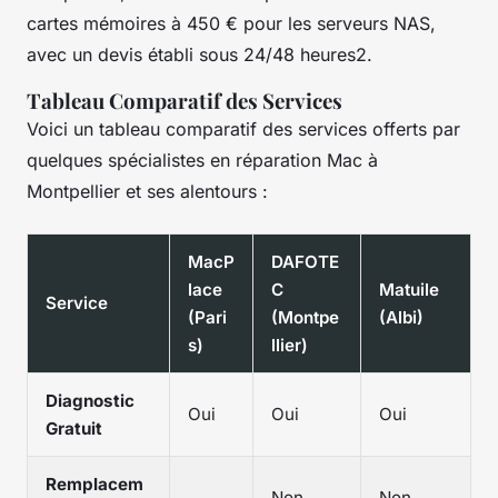
cartes mémoires à 450 € pour les serveurs NAS,
avec un devis établi sous 24/48 heures2.
Tableau Comparatif des Services
Voici un tableau comparatif des services offerts par
quelques spécialistes en réparation Mac à
Montpellier et ses alentours :
MacP
DAFOTE
lace
C
Matuile
Service
(Pari
(Montpe
(Albi)
s)
llier)
Diagnostic
Oui
Oui
Oui
Gratuit
Remplacem
Non
Non