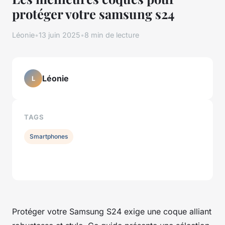
protéger votre samsung s24
Léonie
•
13 juin 2025
•
8 min de lecture
Léonie
L
TAGS
Smartphones
Protéger votre Samsung S24 exige une coque alliant