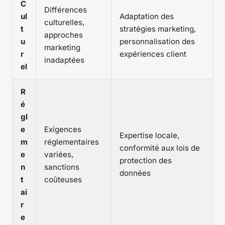
C
Différences
ul
Adaptation des
culturelles,
t
stratégies marketing,
approches
u
personnalisation des
marketing
r
expériences client
inadaptées
el
R
é
gl
e
Exigences
Expertise locale,
m
réglementaires
conformité aux lois de
e
variées,
protection des
n
sanctions
données
t
coûteuses
ai
r
e