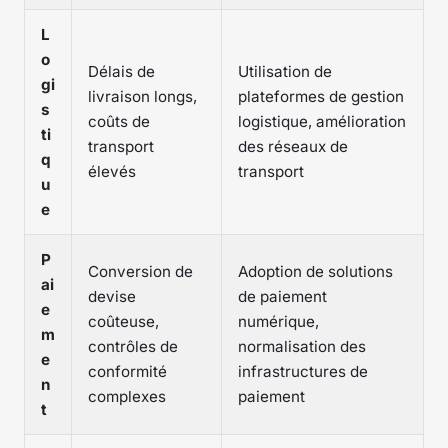
L
o
Délais de
Utilisation de
gi
livraison longs,
plateformes de gestion
s
coûts de
logistique, amélioration
ti
transport
des réseaux de
q
élevés
transport
u
e
P
Conversion de
Adoption de solutions
ai
devise
de paiement
e
coûteuse,
numérique,
m
contrôles de
normalisation des
e
conformité
infrastructures de
n
complexes
paiement
t