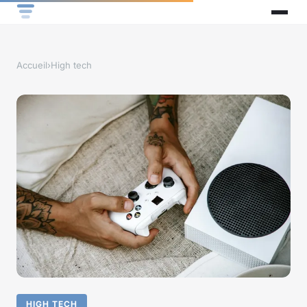
Accueil
›
High tech
HIGH TECH