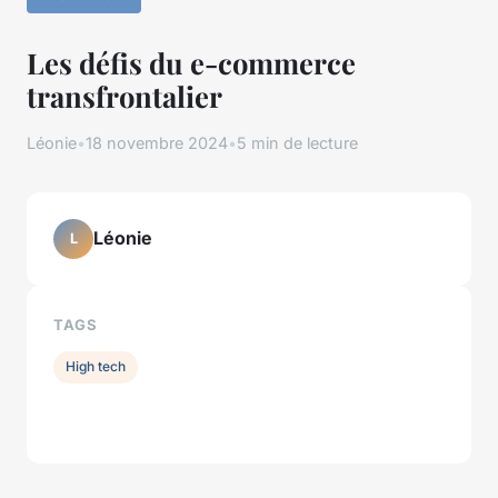
Les défis du e-commerce
transfrontalier
Léonie
•
18 novembre 2024
•
5 min de lecture
Léonie
L
TAGS
High tech